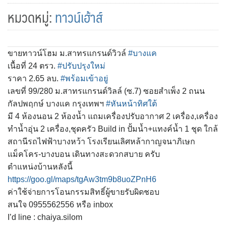
หมวดหมู่:
ทาวน์เฮ้าส์
ขายทาวน์โฮม ม.สาทรแกรนด์วิวล์
#บางแค
เนื้อที่ 24 ตรว.
#ปรับปรุงใหม่
ราคา 2.65 ลบ.
#พร้อมเข้าอยู่
เลขที่ 99/280 ม.สาทรแกรนด์วิลล์ (ซ.7) ซอยสำเพ็ง 2 ถนน
กัลปพฤกษ์ บางแค กรุงเทพฯ
#หันหน้าทิศใต้
มี 4 ห้องนอน 2 ห้องน้ำ แถมเครื่องปรับอากาศ 2 เครื่อง,เครื่อง
ทำน้ำอุ่น 2 เครื่อง,ชุดครัว Build in ปั้มน้ำ+แทงค์น้ำ 1 ชุด ใกล้
สถานีรถไฟฟ้าบางหว้า โรงเรียนเลิศหล้ากาญจนาภิเษก
แม็คโคร-บางบอน เดินทางสะดวกสบาย ครับ
ตำแหน่งบ้านหลังนี้
https://goo.gl/maps/tgAw3tm9b8uoZPnH6
ค่าใช้จ่ายการโอนกรรมสิทธิ์ผู้ขายรับผิดชอบ
สนใจ 0955562556 หรือ inbox
I’d line : chaiya.silom