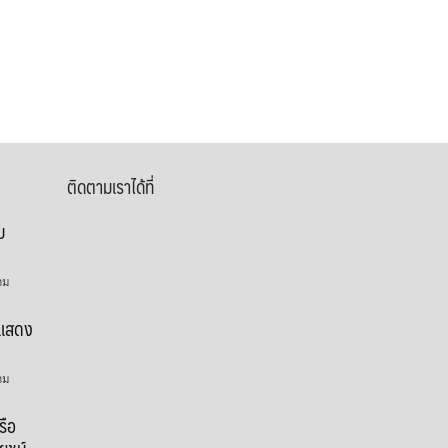
ติดตามเราได้ที่
บ
าม
อแสดง
าม
หรือ